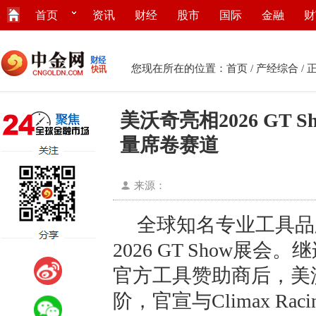
首页
资讯
财经
股市
国际
金融
财
您现在所在的位置：
首页
/
产经综合
/ 
美沃奇亮相2026 GT S
量席卷赛道
来源：
全球知名专业工具品牌
2026 GT Show展
官方工具赞助商后，美
阶，官宣与Climax Rac