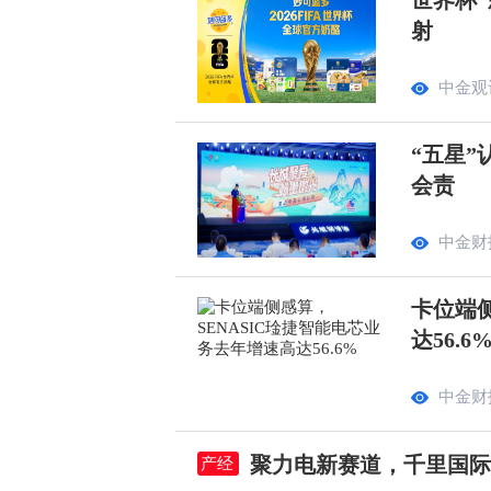
世界杯“
射
中金观
“五星”
会责
中金财
卡位端侧
达56.6
中金财
聚力电新赛道，千里国际
产经