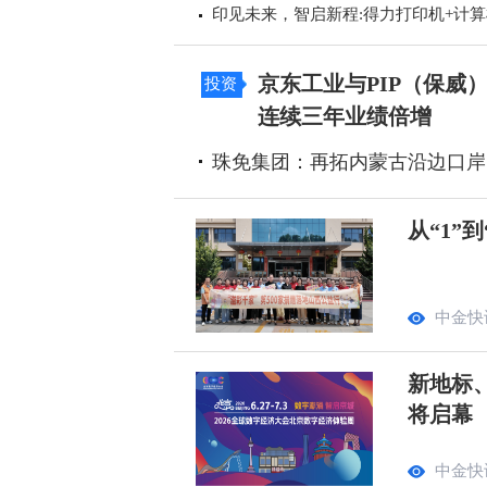
印见未来，智启新程:得力打印机+计
京东工业与PIP（保威
投资
连续三年业绩倍增
珠免集团：再拓内蒙古沿边口岸
从“1”
中金快
新地标
将启幕
中金快