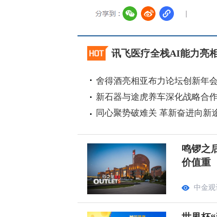
讯飞医疗全栈AI能力亮相
舍得酒亮相亚布力论坛创新年
新石器与途虎养车深化战略合
同心聚势破难关 革新奋进向新
鸣锣之
价值重
中金观