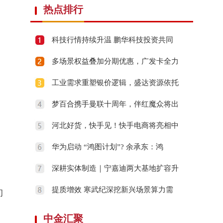
热点排行
。
科技行情持续升温 鹏华科技投资共同
多场景权益叠加分期优惠，广发卡全力
工业需求重塑银价逻辑，盛达资源依托
梦百合携手曼联十周年，伴红魔众将出
河北好货，快手见！快手电商将亮相中
华为启动 “鸿图计划”? 余承东：鸿
深耕实体制造｜宁嘉迪两大基地扩容升
提质增效 寒武纪深挖新兴场景算力需
初
中金汇聚