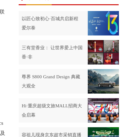
联
以匠心致初心·百城共启新程
爱尔泰
三有堂香业： 让世界爱上中国
香·非
尊界 S800 Grand Design 典藏
大观全
Hi·重庆超级文旅MALL招商大
会启幕
s
进及
容祖儿现身京东超市采销直播