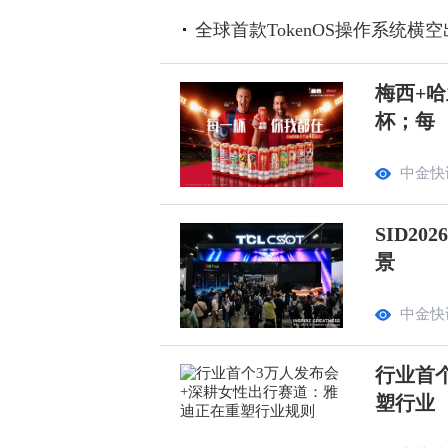
全球首款TokenOS操作系统横
梅西+哈
杯；每
中金快
SID2
景
中金快
行业首
塑行业