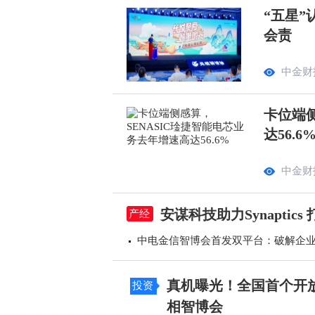
“五星”
会责
中金财
卡位端侧
达56.6
中金财
安谋科技助力Synapti
产经
中电金信智博会首发双平台：破解企业A
真机曝光！全国首个开
投资
相智博会