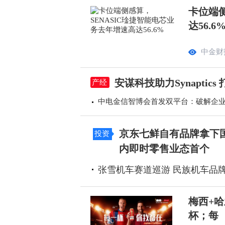
卡位端侧
达56.6
中金财
安谋科技助力Synapti
产经
中电金信智博会首发双平台：破解企业A
京东七鲜自有品牌拿下国
投资
内即时零售业态首个
张雪机车赛道巡游 民族机车品
梅西+哈
杯；每