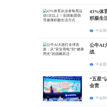
43%
积极生
中金观
公牛AI
战
中金观
“五星”
会责
中金财