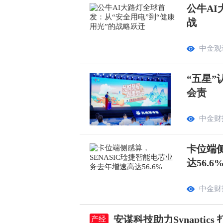
公牛AI
战
中金观
“五星”
会责
中金财
卡位端侧
达56.6
中金财
安谋科技助力Synapti
产经