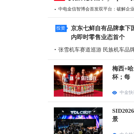
中电金信智博会首发双平台：破解企业A
京东七鲜自有品牌拿下国
投资
内即时零售业态首个
张雪机车赛道巡游 民族机车品
梅西+哈
杯；每
中金快
SID2
景